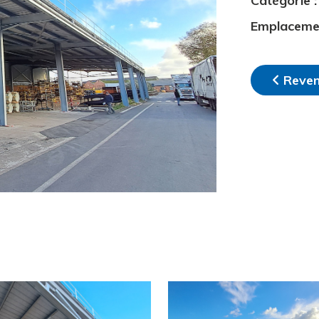
Catégorie
:
Emplacem
Reven