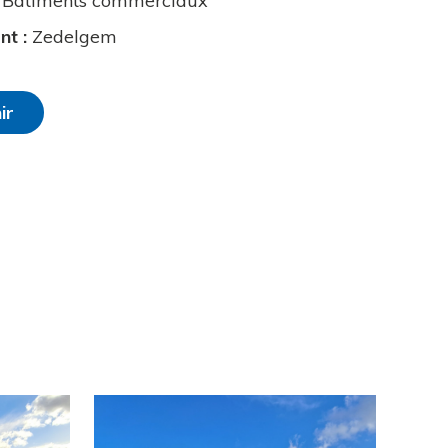
Bâtiments commerciaux
ent
:
Zedelgem
ir