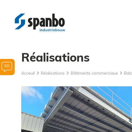
Réalisations
Demandez
Acceuil
Réalisations
Bâtiments commerciaux
Bal
de
l’aide
pour
vos
projets
de
construction