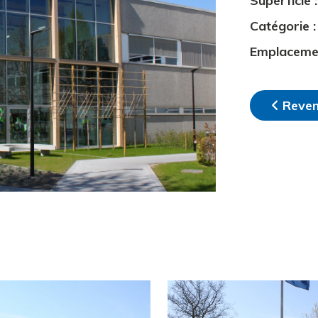
Superficie :
Catégorie
:
Emplacem
Reven