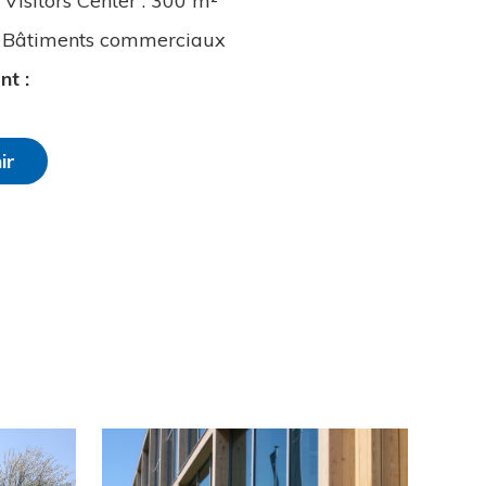
Visitors Center : 300 m²
Bâtiments commerciaux
ent
:
ir