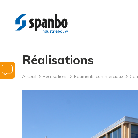
Réalisations
Demandez
Acceuil
Réalisations
Bâtiments commerciaux
Con
de
l’aide
pour
vos
projets
de
construction