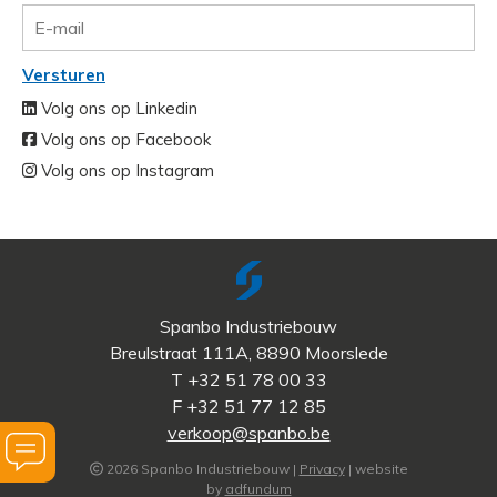
Versturen
Volg ons op Linkedin
Volg ons op Facebook
Volg ons op Instagram
Spanbo Industriebouw
Breulstraat 111A, 8890 Moorslede
T +32 51 78 00 33
F +32 51 77 12 85
verkoop@spanbo.be
Vraag
2026 Spanbo Industriebouw |
Privacy
| website
by
adfundum