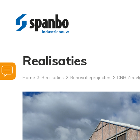
Realisaties
Vraag
Home
Realisaties
Renovatieprojecten
CNH Zedelg
hulp
bij
uw
bouwplannen