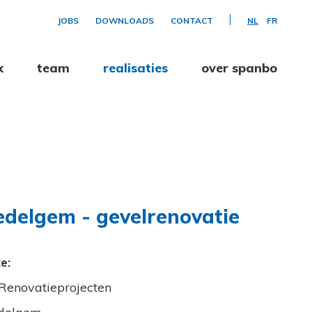
JOBS
DOWNLOADS
CONTACT
NL
FR
k
team
realisaties
over spanbo
delgem - gevelrenovatie
e:
Renovatieprojecten