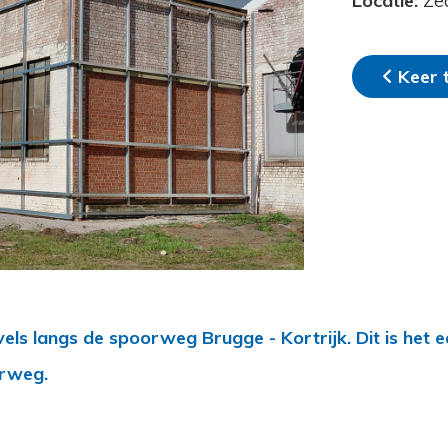
Locatie:
Ze
Keer 
ls langs de spoorweg Brugge - Kortrijk. Dit is het e
orweg.