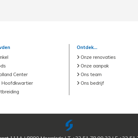
wden
Ontdek...
nkel
Onze renovaties
ods
Onze aanpak
lland Center
Ons team
 Hoofdkwartier
Ons bedrijf
tbreiding