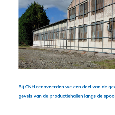
Bij CNH renoveerden we een deel van de geve
gevels van de productiehallen langs de spo