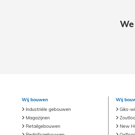
We 
Wij bouwen
Wij bou
Industriële gebouwen
Giks-wi
Magazijnen
Zoutlo
Retailgebouwen
New Ho
Bedrijfsgebouwen
Oxfloor