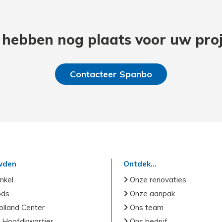
hebben nog plaats voor uw proj
Contacteer Spanbo
wden
Ontdek...
nkel
Onze renovaties
ods
Onze aanpak
lland Center
Ons team
 Hoofdkwartier
Ons bedrijf