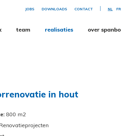
JOBS
DOWNLOADS
CONTACT
NL
FR
k
team
realisaties
over spanbo
rrenovatie in hout
e:
800 m2
Renovatieprojecten