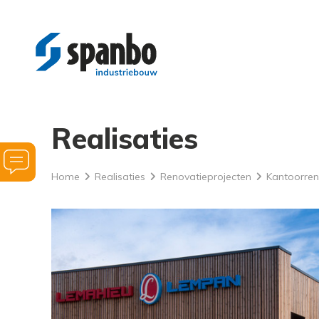
Realisaties
Vraag
Home
Realisaties
Renovatieprojecten
Kantoorren
hulp
bij
uw
bouwplannen