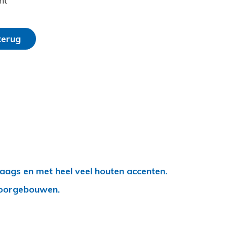
nt
terug
aags en met heel veel houten accenten.
ntoorgebouwen
.