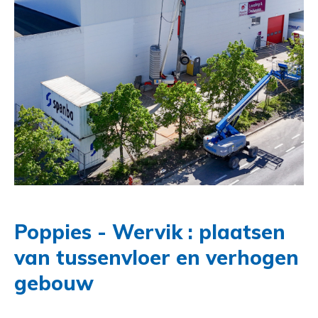
Poppies - Wervik : plaatsen
van tussenvloer en verhogen
gebouw